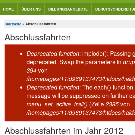
Jump to Content
HOME
ÜBER UNS
BILDUNGSANGEBOTE
BERUFSVORBEREITU
Sie sind hier
Startseite
» Abschlussfahrten
Abschlussfahrten
Fehlermeldung
Deprecated function
: implode(): Passing g
deprecated. Swap the parameters in
drup
394
von
/homepages/11/d969137473/htdocs/halde
Deprecated function
: The each() function
message will be suppressed on further cal
menu_set_active_trail()
(Zeile
2385
von
/homepages/11/d969137473/htdocs/halde
Abschlussfahrten im Jahr 2012