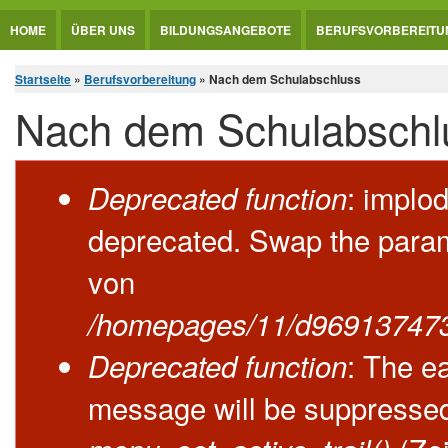
Jump to Content
HOME
ÜBER UNS
BILDUNGSANGEBOTE
BERUFSVORBEREITU
Sie sind hier
Startseite
»
Berufsvorbereitung
» Nach dem Schulabschluss
Nach dem Schulabschl
Fehlermeldung
: implod
Deprecated function
deprecated. Swap the para
von
/homepages/11/d969137473/
: The e
Deprecated function
message will be suppressed 