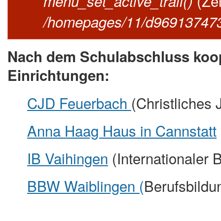
(Ze
menu_set_active_trail()
/homepages/11/d969137473/
Nach dem Schulabschluss koop
Einrichtungen:
CJD Feuerbach
(Christliches 
Anna Haag Haus in Cannstatt
IB Vaihingen
(Internationaler 
BBW Waiblingen
(
Berufsbildu