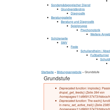
Sonderpädagogischer Dienst
Grundverständnis
Diagnostik
Beratungsstelle
Beratung und Diagnostik
Spielgruppe
Psychomotorik
Weitere Angeb
Schülerseite
SMV
Feste
Schullandheim / Absch
Fußballturnier
Schuld
Sie sind hier
Startseite
»
Bildungsangebote
» Grundstufe
Grundstufe
Fehlermeldung
Deprecated function
: implode(): Passi
drupal_get_feeds()
(Zeile
394
von
/homepages/11/d969137473/htdocs/ha
Deprecated function
: The each() funct
in
menu_set_active_trail()
(Zeile
2385
/homepages/11/d969137473/htdocs/ha