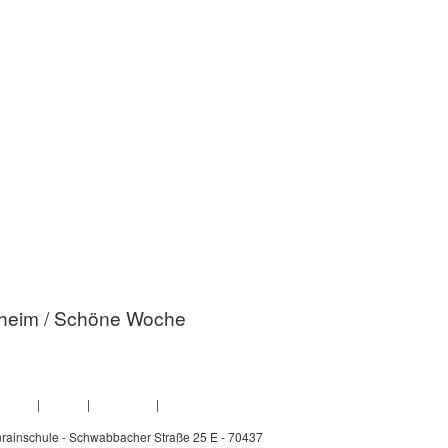
heim / Schöne Woche
Home
|
Kontakt
|
Impressum
|
Downloads
rainschule - Schwabbacher Straße 25 E - 70437