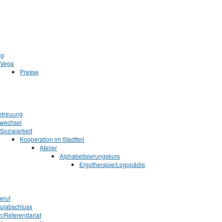
ag
Vega
Presse
Betreuung
twechsel
Sozialarbeit
Kooperation im Stadtteil
Atelier
Alphabetisierungskurs
Ergotherapie/Logopädie
eruf
ulabschluss
m/Referendariat