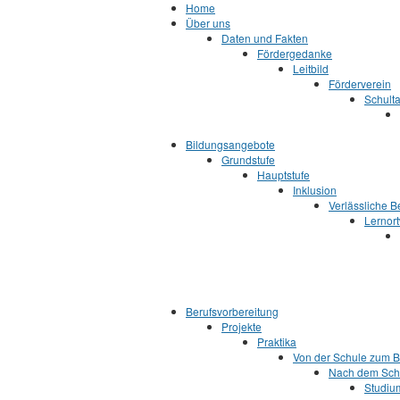
Jump to Content
Home
Über uns
Daten und Fakten
Fördergedanke
Leitbild
Förderverein
Schult
Bildungsangebote
Grundstufe
Hauptstufe
Inklusion
Verlässliche 
Lernor
Berufsvorbereitung
Projekte
Praktika
Von der Schule zum B
Nach dem Sch
Studiu