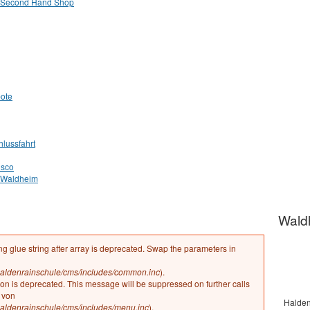
Second Hand Shop
ote
lussfahrt
isco
Waldheim
Wald
ng glue string after array is deprecated. Swap the parameters in
ldenrainschule/cms/includes/common.inc
).
ion is deprecated. This message will be suppressed on further calls
von
Halden
ldenrainschule/cms/includes/menu.inc
).